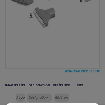
RÉINITIALISER LA VUE
IMAGE
REPÈRE
DÉSIGNATION
RÉFÉRENCE
PRIX