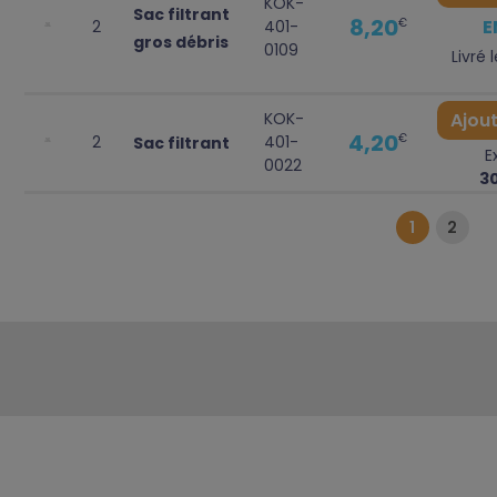
KOK-
Sac filtrant
8,20
E
€
2
401-
gros débris
0109
Livré 
KOK-
Ajout
4,20
€
2
401-
Sac filtrant
E
0022
3
1
2