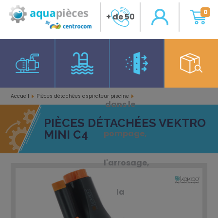
0
+ de 50
ans
d'expérience
Accueil
Pièces détachées aspirateur piscine
dans le
Pièces détachées Vektro Mini C4
PIÈCES DÉTACHÉES VEKTRO
MINI C4
pompage,
l'arrosage,
la