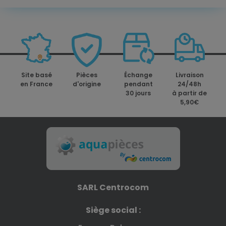
Site basé
Pièces
Échange
Livraison
en France
d'origine
pendant
24/48h
30 jours
à partir de
5,90€
SARL Centrocom
Siège social :