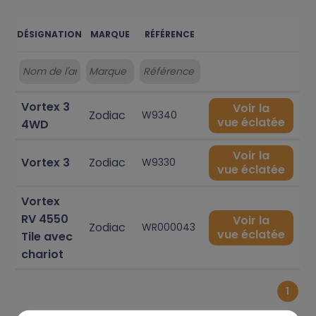
DÉSIGNATION
MARQUE
RÉFÉRENCE
Vortex 3
Voir la
Zodiac
W9340
vue éclatée
4WD
Voir la
Vortex 3
Zodiac
W9330
vue éclatée
Vortex
RV 4550
Voir la
Zodiac
WR000043
vue éclatée
Tile avec
chariot
1