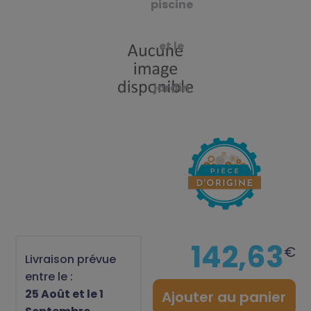
piscine
et le
jardin
142,63
€
Livraison prévue
entre le :
25 Août et le 1
Ajouter au panier