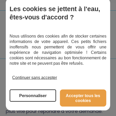
Les cookies se jettent à l'eau,
êtes-vous d'accord ?
Nous utilisons des cookies afin de stocker certaines
informations de votre appareil. Ces petits fichiers
inoffensifs nous permettent de vous offrir une
expérience de navigation optimisée ! Certains
cookies sont nécessaires au bon fonctionnement de
notre site et ne peuvent pas être refusés.
DEMANDE DE DEVIS
Continuer sans accepter
Vous désirez un devis en ligne ?
Personnaliser
Accepter tous les
Veuillez remplir les informations ci-après.
cookies
L’équipe Aqua pièces vous recontactera au
plus vite pour répondre à votre demande.