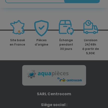
Site basé
Pièces
Échange
Livraison
en France
d'origine
pendant
24/48h
30 jours
à partir de
5,90€
SARL Centrocom
Siège social :