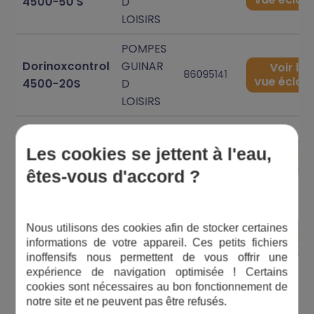
4500-50 S
D
LOISIRS
POMPES
Dorinoxcontrol
GUINAR
Voir la
86095141
vue éclat
4500-20S
D
LOISIRS
POMPES
Dorinoxcontrol
GUINAR
Voir la
8609504
Les cookies se jettent à l'eau,
vue éclat
0
4500-100 S
D
êtes-vous d'accord ?
LOISIRS
POMPES
Nous utilisons des cookies afin de stocker certaines
Dorinoxtimer
GUINAR
Voir la
8609528
informations de votre appareil. Ces petits fichiers
vue éclat
4
5000
D
inoffensifs nous permettent de vous offrir une
LOISIRS
expérience de navigation optimisée ! Certains
cookies sont nécessaires au bon fonctionnement de
1
2
notre site et ne peuvent pas être refusés.