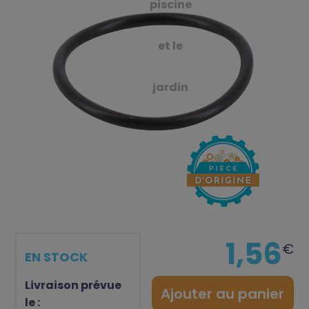
piscine
et le
jardin
1,56
€
EN STOCK
Livraison prévue
Ajouter au panier
le :