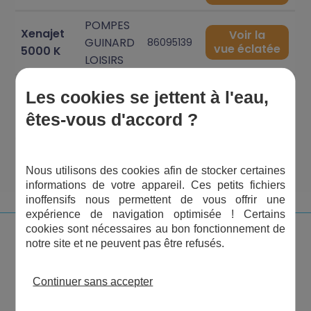
POMPES
Xenajet
Voir la
GUINARD
86095139
vue éclatée
5000 K
LOISIRS
POMPES
Les cookies se jettent à l'eau,
Xenajet
Voir la
GUINARD
86095140
vue éclatée
4000 K
êtes-vous d'accord ?
LOISIRS
1
2
Nous utilisons des cookies afin de stocker certaines
informations de votre appareil. Ces petits fichiers
inoffensifs nous permettent de vous offrir une
expérience de navigation optimisée ! Certains
cookies sont nécessaires au bon fonctionnement de
notre site et ne peuvent pas être refusés.
Continuer sans accepter