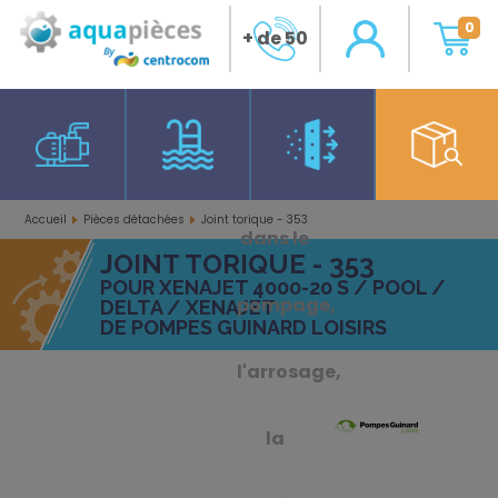
0
+ de 50
ans
d'expérience
Accueil
Pièces détachées
Joint torique - 353
dans le
JOINT TORIQUE - 353
POUR XENAJET 4000-20 S / POOL /
pompage,
DELTA / XENAJET
DE POMPES GUINARD LOISIRS
l'arrosage,
la