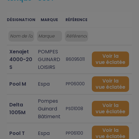
DÉSIGNATION
MARQUE
RÉFÉRENCE
Xenajet
POMPES
Voir la
4000-20
GUINARD
86095011
vue éclatée
S
LOISIRS
Voir la
Pool M
Espa
PP06000
vue éclatée
Pompes
Delta
Voir la
Guinard
PS01008
vue éclatée
1005M
Bâtiment
Voir la
Pool T
Espa
PP06100
vue éclatée