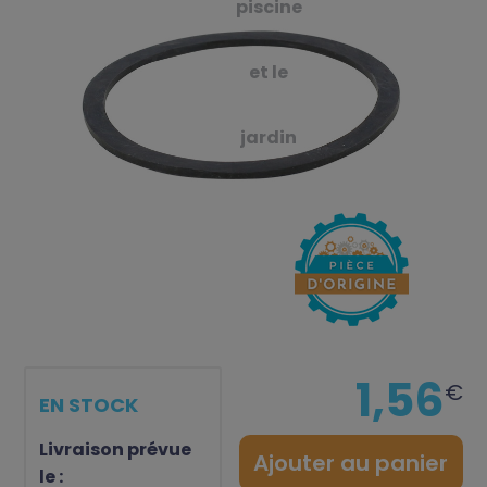
piscine
et le
jardin
1,56
€
EN STOCK
Livraison prévue
Ajouter au panier
le :