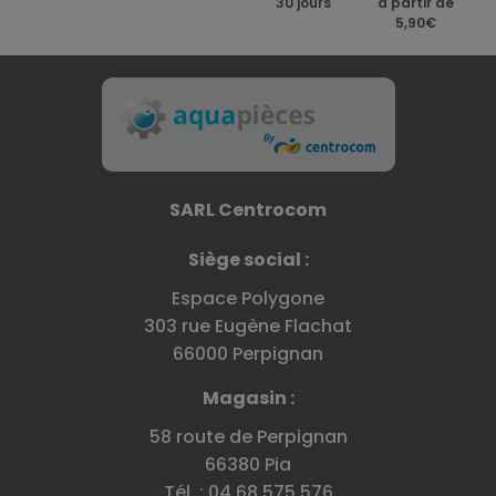
30 jours
à partir de
5,90€
SARL Centrocom
Siège social :
Espace Polygone
303 rue Eugène Flachat
66000 Perpignan
Magasin :
58 route de Perpignan
66380 Pia
Tél. : 04 68 575 576