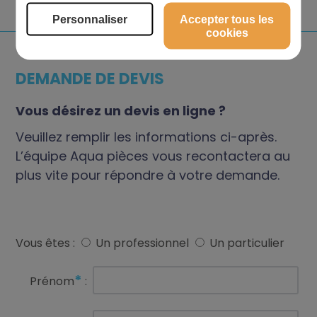
Personnaliser
Accepter tous les
cookies
DEMANDE DE DEVIS
Vous désirez un devis en ligne ?
Veuillez remplir les informations ci-après.
L’équipe Aqua pièces vous recontactera au
plus vite pour répondre à votre demande.
Vous êtes :
Un professionnel
Un particulier
*
Prénom
: