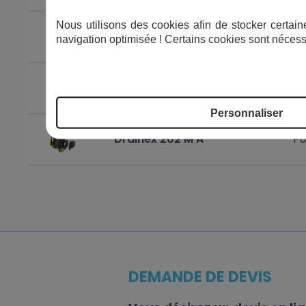
Nous utilisons des cookies afin de stocker certaine
Drainex 200 T
Po
navigation optimisée ! Certains cookies sont nécess
Drainex 302 M A
Po
Personnaliser
Drainex 202 M A
Po
DEMANDE DE DEVIS