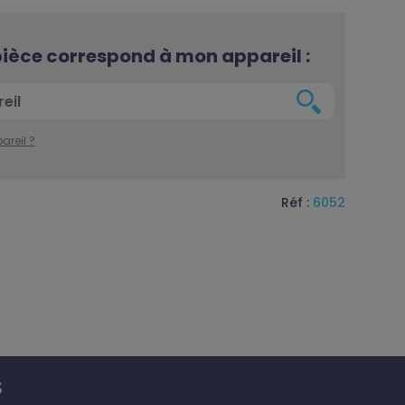
 pièce correspond à mon appareil :
areil ?
Réf :
6052
S