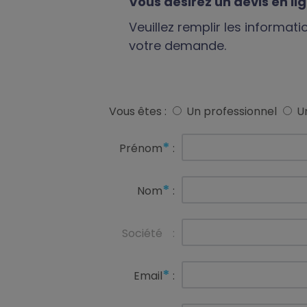
Vous désirez un devis en li
Veuillez remplir les informat
votre demande.
Vous êtes :
Un professionnel
Un
*
Prénom
:
*
Nom
:
Société
:
*
Email
: