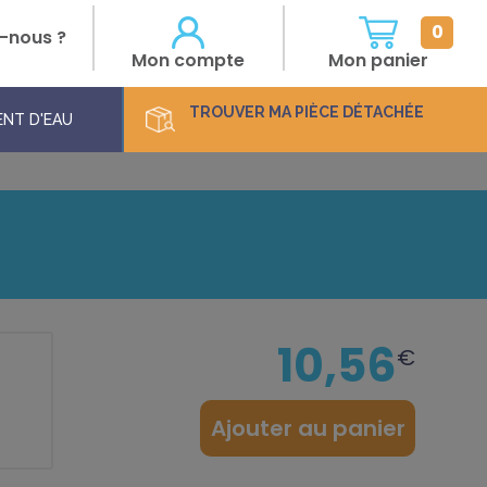
0
-nous ?
Mon compte
Mon panier
TROUVER
MA PIÈCE DÉTACHÉE
NT D'EAU
10,56
€
:
Ajouter au panier