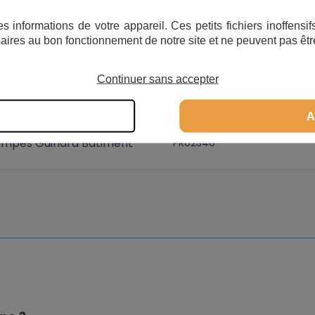
s informations de votre appareil. Ces petits fichiers inoffens
mpes Guinard Bâtiment
PR02315
aires au bon fonctionnement de notre site et ne peuvent pas êtr
Continuer sans accepter
mpes Guinard Bâtiment
PR02440
A
mpes Guinard Bâtiment
PR02340