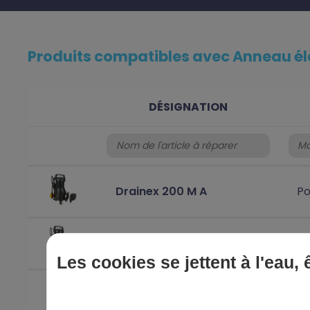
Produits compatibles avec Anneau éla
DÉSIGNATION
Drainex 200 M A
Po
Drainex 201 M
Po
Les cookies se jettent à l'eau,
Drainex 201 M A
Po