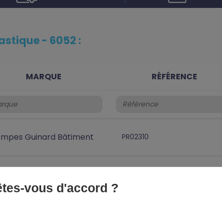
stique - 6052 :
MARQUE
RÉFÉRENCE
mpes Guinard Bâtiment
PR02310
mpes Guinard Bâtiment
PR02320
 êtes-vous d'accord ?
mpes Guinard Bâtiment
PR02325