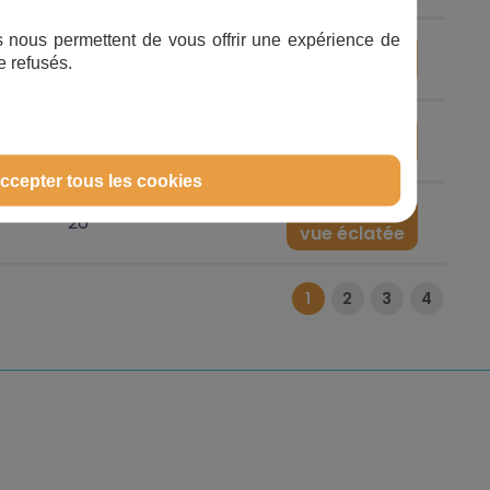
ifs nous permettent de vous offrir une expérience de
Voir la
26
e refusés.
vue éclatée
Voir la
26
vue éclatée
ccepter tous les cookies
Voir la
26
vue éclatée
1
2
3
4