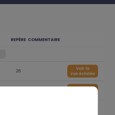
REPÈRE
COMMENTAIRE
Voir la
26
vue éclatée
Voir la
26
vue éclatée
Voir la
26
vue éclatée