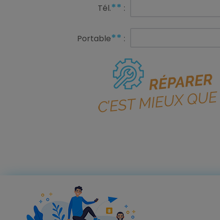
**
Tél.
:
**
Portable
: