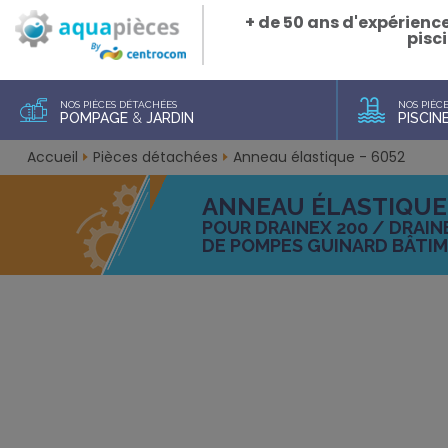
+ de 50 ans d'expérienc
pisci
NOS PIÈCES DÉTACHÉES
NOS PIÈC
POMPAGE
&
JARDIN
PISCIN
Accueil
Pièces détachées
Anneau élastique - 6052
ANNEAU ÉLASTIQUE 
POUR DRAINEX 200 / DRAINE
DE POMPES GUINARD BÂTI