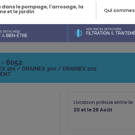
e dans le pompage, l'arrosage, la
Qui sommes
ne et le jardin
NOS PIÈCES DÉTACHÉES
ES DÉTACHÉES
FILTRATION
&
TRAITEME
E
&
BIEN-ÊTRE
- 6052
X 201 / DRAINEX 300 / DRAINEX 202
MENT
Livraison prévue entre le 
20 et le 26 Août