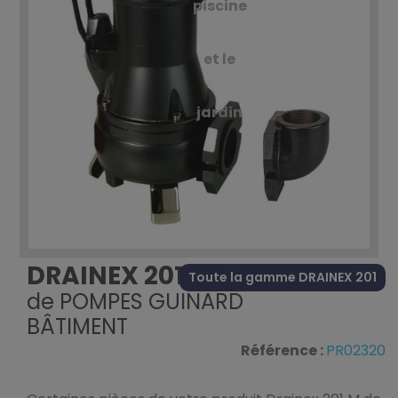
piscine
et le
jardin
DRAINEX 201 M
Toute la gamme DRAINEX 201
de
POMPES GUINARD
BÂTIMENT
Référence :
PR02320