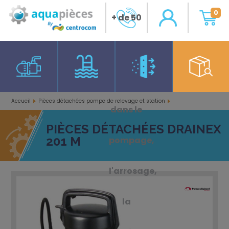
0
+ de 50
ans
d'expérience
Accueil
Pièces détachées pompe de relevage et station
dans le
Pièces détachées Drainex 201 M
PIÈCES DÉTACHÉES DRAINEX
201 M
pompage,
l'arrosage,
la