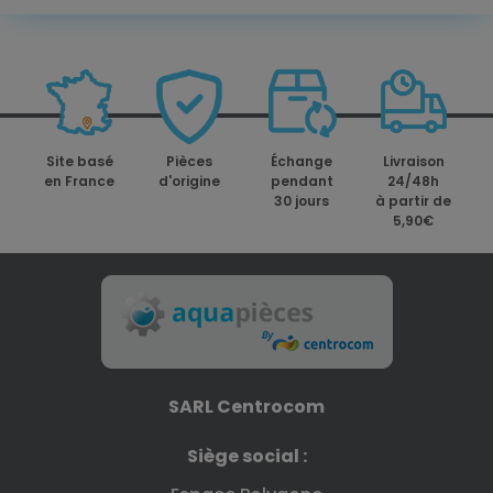
Site basé
Pièces
Échange
Livraison
en France
d'origine
pendant
24/48h
30 jours
à partir de
5,90€
SARL Centrocom
Siège social :