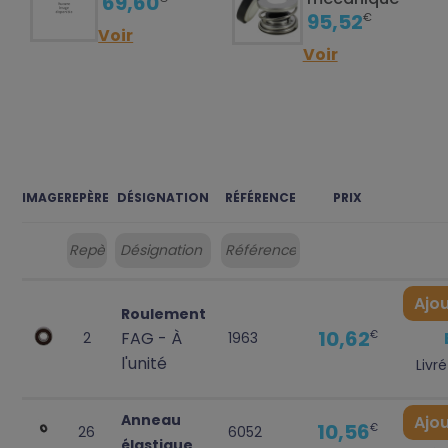
69,60
95,52
€
Voir
Voir
IMAGE
REPÈRE
DÉSIGNATION
RÉFÉRENCE
PRIX
Ajou
Roulement
10,62
FAG - À
€
2
1963
l'unité
Livré
Anneau
Ajou
10,56
€
26
6052
élastique