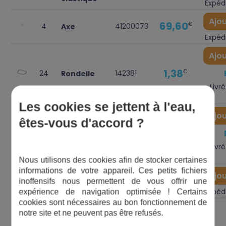
Expédi
Ajou
69,60
€
4
41200073
Axe
Expédi
Ajou
1,38
€
24
142381
Rondelle
Livré
Les cookies se jettent à l'eau,
Ajou
êtes-vous d'accord ?
1,38
€
9
200630
VIS
Livré
Nous utilisons des cookies afin de stocker certaines
informations de votre appareil. Ces petits fichiers
Ajou
3,00
€
25
70021
Circlips
inoffensifs nous permettent de vous offrir une
Expédi
expérience de navigation optimisée ! Certains
cookies sont nécessaires au bon fonctionnement de
notre site et ne peuvent pas être refusés.
1
2
3
4
5