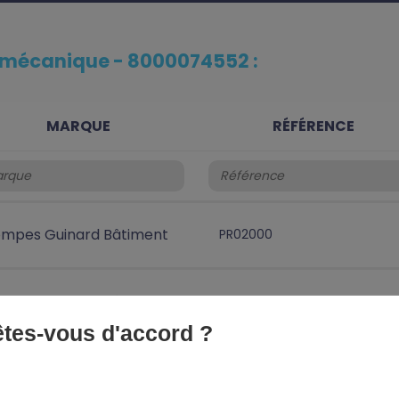
 mécanique - 8000074552 :
MARQUE
RÉFÉRENCE
mpes Guinard Bâtiment
PR02000
mpes Guinard Bâtiment
PR02001
 êtes-vous d'accord ?
mpes Guinard Bâtiment
PR02310