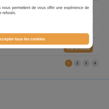
Voir la
ifs nous permettent de vous offrir une expérience de
17
vue éclatée
e refusés.
Voir la
17
vue éclatée
ccepter tous les cookies
Voir la
17
vue éclatée
1
2
3
4