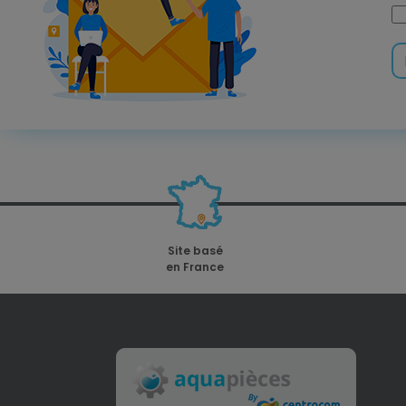
Site basé
en France