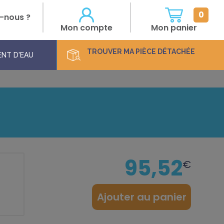
0
-nous ?
Mon compte
Mon panier
TROUVER
MA PIÈCE DÉTACHÉE
NT D'EAU
95,52
€
:
Ajouter au panier