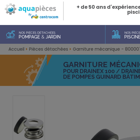
+ de 50 ans d'expérienc
pisci
NOS PIÈCES DÉTACHÉES
NOS PIÈC
POMPAGE
&
JARDIN
PISCIN
Accueil
Pièces détachées
Garniture mécanique - 8000
GARNITURE MÉCANIQ
POUR DRAINEX 100 / DRAINE
DE POMPES GUINARD BÂTI