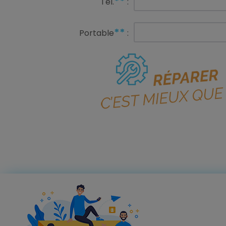
**
Tél.
:
**
Portable
: