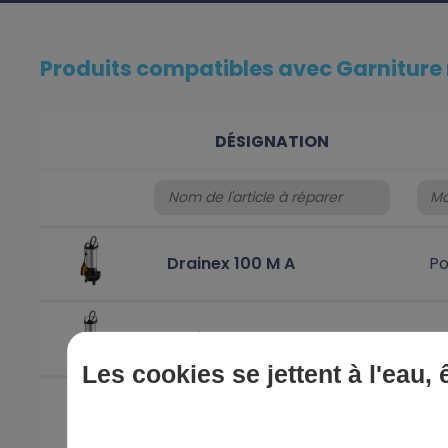
Produits compatibles avec Garniture
DÉSIGNATION
Drainex 100 M A
Po
Drainex 100 M
Po
Les cookies se jettent à l'eau,
Drainex 200 M A
Po