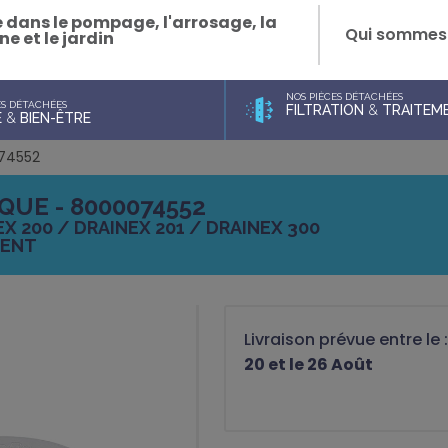
e dans le pompage, l'arrosage, la
Qui sommes
ne et le jardin
NOS PIÈCES DÉTACHÉES
ES DÉTACHÉES
FILTRATION
&
TRAITEME
E
&
BIEN-ÊTRE
074552
UE - 8000074552
X 200 / DRAINEX 201 / DRAINEX 300
MENT
Livraison prévue entre le 
20 et le 26 Août