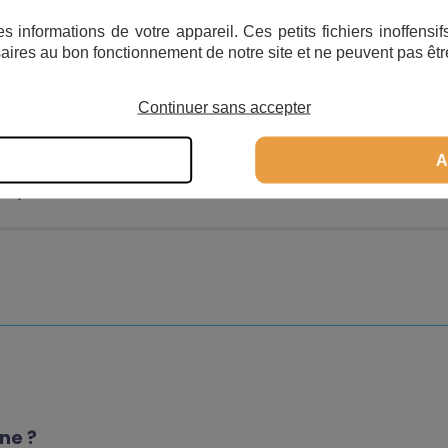
s informations de votre appareil. Ces petits fichiers inoffens
mpes Guinard Bâtiment
PR02320
aires au bon fonctionnement de notre site et ne peuvent pas êtr
Continuer sans accepter
mpes Guinard Bâtiment
PR02325
A
mpes Guinard Bâtiment
PR02315
gne ?