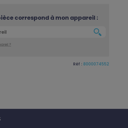
 pièce correspond à mon appareil :
areil ?
Réf :
8000074552
S