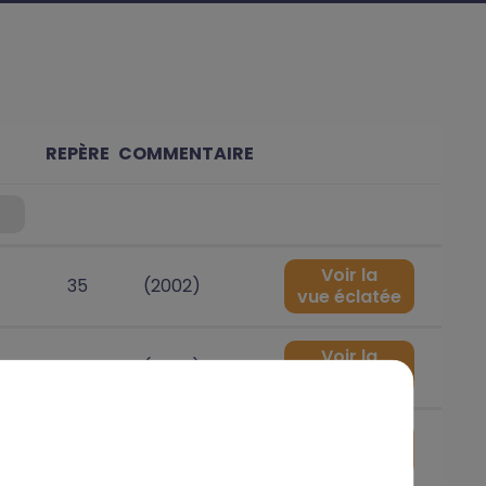
REPÈRE
COMMENTAIRE
Voir la
35
(2002)
vue éclatée
Voir la
35
(2002)
vue éclatée
Voir la
17
vue éclatée