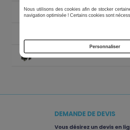
Nous utilisons des cookies afin de stocker certaine
Drainex 201 M
Po
navigation optimisée ! Certains cookies sont nécess
Drainex 201 M A
Po
Personnaliser
Drainex 200 T
Po
DEMANDE DE DEVIS
Vous désirez un devis en li