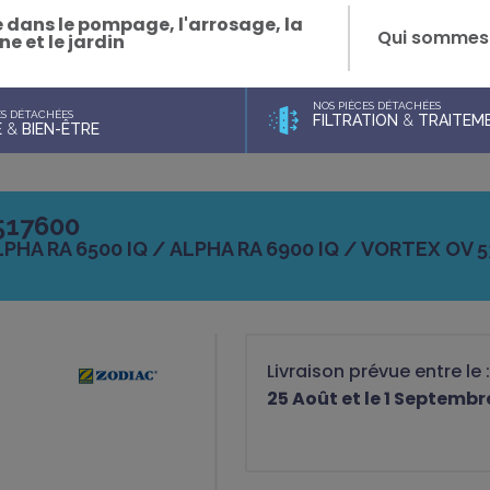
e dans le pompage, l'arrosage, la
Qui sommes
ne et le jardin
NOS PIÈCES DÉTACHÉES
ES DÉTACHÉES
FILTRATION
&
TRAITEME
E
&
BIEN-ÊTRE
517600
LPHA RA 6500 IQ / ALPHA RA 6900 IQ / VORTEX OV
Livraison prévue entre le 
25 Août et le 1 Septembr