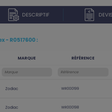
DESCRIPTIF
DEVI
ex - R0517600 :
MARQUE
RÉFÉRENCE
Zodiac
WR000199
Zodiac
WR000198