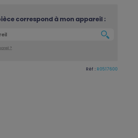
 pièce correspond à mon appareil :
areil ?
Réf :
R0517600