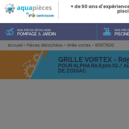
+ de 50 ans d'expérienc
pisci
NOS PIÈCES DÉTACHÉES
NOS PIÈC
POMPAGE
&
JARDIN
PISCIN
Accueil
Pièces détachées
Grille vortex - R0517600
GRILLE VORTEX - R0
POUR ALPHA RA 6300 IQ / A
DE ZODIAC