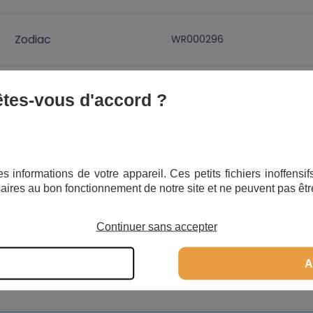
Zodiac
WR000296
Zodiac
WR000162
 êtes-vous d'accord ?
Zodiac
WR000223
s informations de votre appareil. Ces petits fichiers inoffens
aires au bon fonctionnement de notre site et ne peuvent pas êtr
Zodiac
W9340
Continuer sans accepter
A