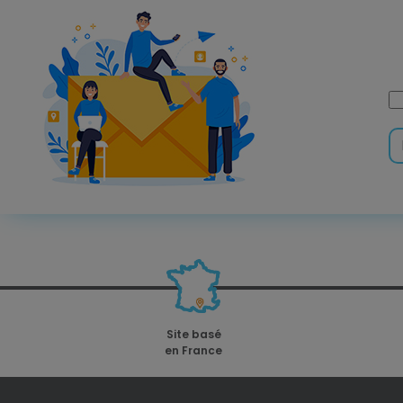
Site basé
en France