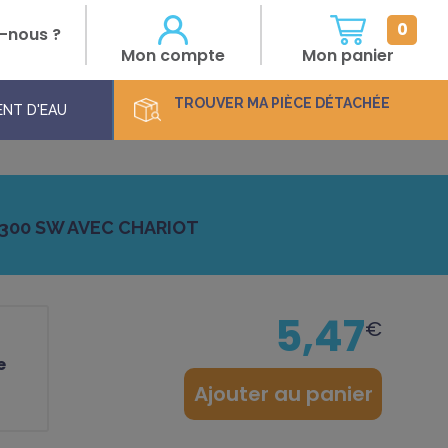
0
-nous ?
Mon compte
Mon panier
TROUVER
MA PIÈCE DÉTACHÉE
NT D'EAU
 5300 SW AVEC CHARIOT
5,47
€
:
e
Ajouter au panier