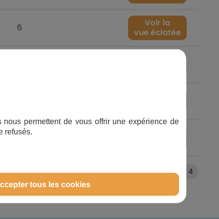
Voir la
6
vue éclatée
Voir la
6
vue éclatée
Voir la
7
vue éclatée
ifs nous permettent de vous offrir une expérience de
Voir la
e refusés.
9
vue éclatée
1
2
3
4
ccepter tous les cookies