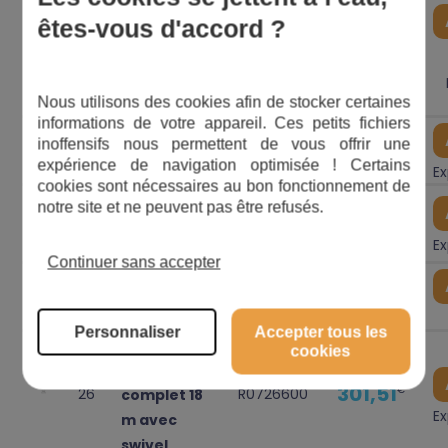
êtes-vous d'accord ?
Palier roue
3,60
€
20
R0636700
À l'unité
Nous utilisons des cookies afin de stocker certaines
informations de votre appareil. Ces petits fichiers
Bloc
inoffensifs nous permettent de vous offrir une
347,74
€
36
R0867700
moteur
expérience de navigation optimisée ! Certains
Ex
cookies sont nécessaires au bon fonctionnement de
Brosses
notre site et ne peuvent pas être refusés.
81,88
€
21
R0638800
type 2 (x2) -
Ex
Gris
Continuer sans accepter
Connecteur
45,53
€
15
R0565600
4 pts
Personnaliser
Accepter tous les
Câble
cookies
flottant
301,51
€
26
R0726600
complet 18
Ex
m avec
swivel