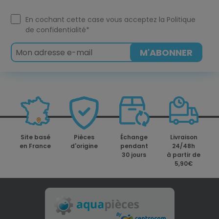
En cochant cette case vous acceptez la
Politique
de confidentialité
*
Site basé
Pièces
Échange
Livraison
en France
d'origine
pendant
24/48h
30 jours
à partir de
5,90€