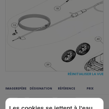
RÉINITIALISER LA VUE
IMAGE
REPÈRE
DÉSIGNATION
RÉFÉRENCE
PRIX
Les cookies se jettent à l'eau,