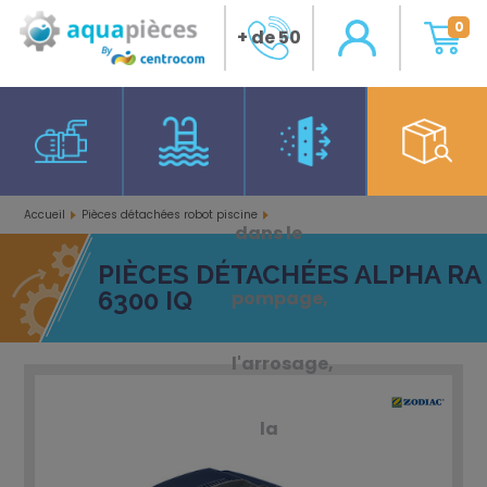
0
+ de 50
ans
d'expérience
Accueil
Pièces détachées robot piscine
dans le
Pièces détachées Alpha RA 6300 iQ
PIÈCES DÉTACHÉES ALPHA RA
6300 IQ
pompage,
l'arrosage,
la