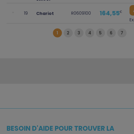
164,55
€
19
R0609100
Chariot
Ex
1
2
3
4
5
6
7
BESOIN D'AIDE POUR TROUVER LA