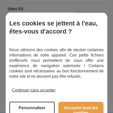
Silen 50
Mono -
Voir la
Espa
PP07002
vue éclatée
0,5 CV -
Les cookies se jettent à l'eau,
12 m3/h
êtes-vous d'accord ?
Silen 100
Voir la
Tri - 1 CV
Espa
PP07100
vue éclatée
Nous utilisons des cookies afin de stocker certaines
- 18 m3/h
informations de votre appareil. Ces petits fichiers
inoffensifs nous permettent de vous offrir une
Silen 30
expérience de navigation optimisée ! Certains
Mono -
Voir la
Espa
PP07003
cookies sont nécessaires au bon fonctionnement de
vue éclatée
0,33 CV -
notre site et ne peuvent pas être refusés.
10 m3/h
Continuer sans accepter
1
2
3
4
5
6
7
Personnaliser
Accepter tous les
cookies