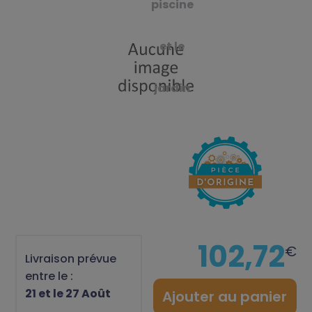
piscine
et le
jardin
102,72
€
Livraison prévue
entre le :
21 et le 27 Août
Ajouter au panier