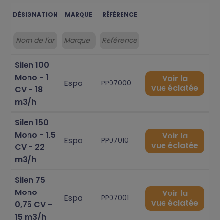
DÉSIGNATION
MARQUE
RÉFÉRENCE
Silen 100
Mono - 1
Voir la
Espa
PP07000
vue éclatée
CV - 18
m3/h
Silen 150
Mono - 1,5
Voir la
Espa
PP07010
vue éclatée
CV - 22
m3/h
Silen 75
Mono -
Voir la
Espa
PP07001
vue éclatée
0,75 CV -
15 m3/h