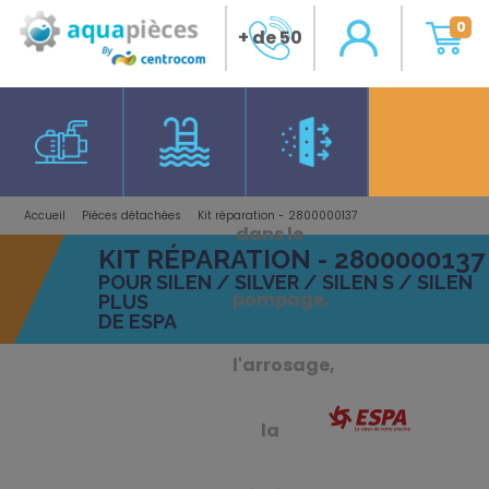
0
+ de 50
ans
d'expérience
Accueil
Pièces détachées
Kit réparation - 2800000137
dans le
KIT RÉPARATION - 2800000137
POUR SILEN / SILVER / SILEN S / SILEN
pompage,
PLUS
DE ESPA
l'arrosage,
la