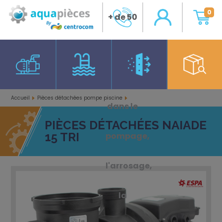
0
+ de 50
ans
d'expérience
Accueil
Pièces détachées pompe piscine
dans le
Pièces détachées Naiade 15 Tri
PIÈCES DÉTACHÉES NAIADE
15 TRI
pompage,
l'arrosage,
la