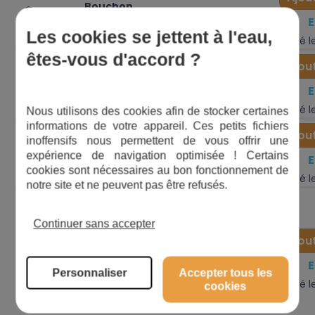
Bouchon
3,00
€
24
10338
vidange
Les cookies se jettent à l'eau,
Livré 
êtes-vous d'accord ?
Ajou
Anneau
3,00
€
3
349
élastique
Livré 
Nous utilisons des cookies afin de stocker certaines
informations de votre appareil. Ces petits fichiers
Ajou
Anneau
inoffensifs nous permettent de vous offrir une
1,92
€
3
142699
élastique
expérience de navigation optimisée ! Certains
mod 2008
cookies sont nécessaires au bon fonctionnement de
Livré 
notre site et ne peuvent pas être refusés.
Garniture
mécanique
Continuer sans accepter
Pompes
Ajou
d'avant
60,00
€
19
204745
2007
Personnaliser
Accepter tous les
changer
Livré 
cookies
support