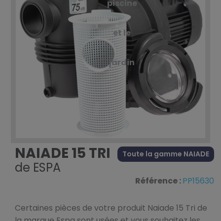
piscine
et le
jardin
NAIADE 15 TRI
Toute la gamme NAIADE
de
ESPA
Référence :
PP15630
Certaines pièces de votre produit Naiade 15 Tri de
la marque Espa sont usées et vous souhaitez les