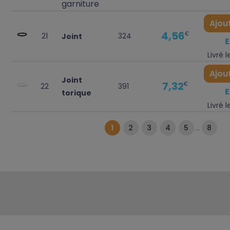
garniture
Ajou
4,56
€
21
324
Joint
Livré 
Ajou
Joint
7,32
€
22
391
torique
Livré 
…
1
2
3
4
5
8