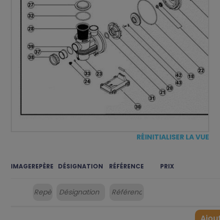
RÉINITIALISER LA VUE
IMAGE
REPÈRE
DÉSIGNATION
RÉFÉRENCE
PRIX
Ajou