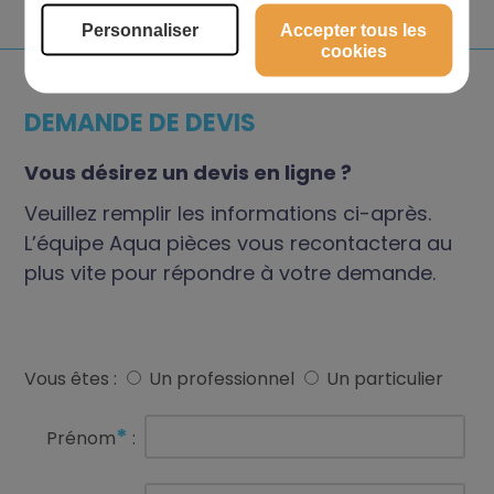
Personnaliser
Accepter tous les
cookies
DEMANDE DE DEVIS
Vous désirez un devis en ligne ?
Veuillez remplir les informations ci-après.
L’équipe Aqua pièces vous recontactera au
plus vite pour répondre à votre demande.
Vous êtes :
Un professionnel
Un particulier
*
Prénom
: