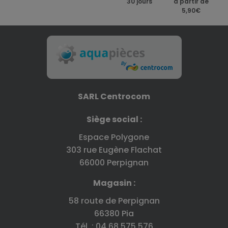
30 jours
à partir de
5,90€
SARL Centrocom
Siège social :
Espace Polygone
303 rue Eugène Flachat
66000 Perpignan
Magasin :
58 route de Perpignan
66380 Pia
Tél. : 04 68 575 576