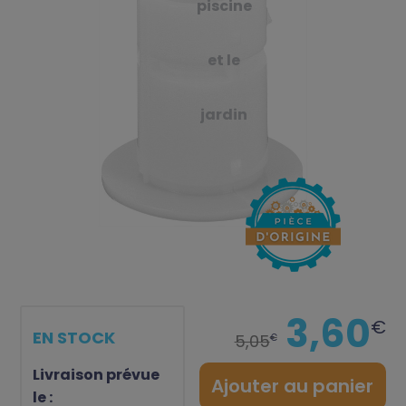
piscine
et le
jardin
3,60
€
EN STOCK
5,05
€
Livraison prévue
Ajouter au panier
le :