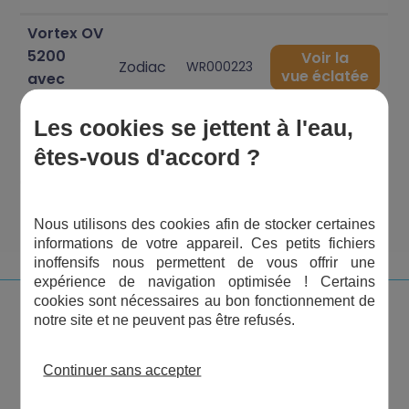
Vortex OV
5200
Voir la
Zodiac
WR000223
vue éclatée
avec
chariot
Les cookies se jettent à l'eau,
Vortex 3
Voir la
Zodiac
W9340
êtes-vous d'accord ?
vue éclatée
4WD
1
2
3
4
Nous utilisons des cookies afin de stocker certaines
informations de votre appareil. Ces petits fichiers
inoffensifs nous permettent de vous offrir une
expérience de navigation optimisée ! Certains
cookies sont nécessaires au bon fonctionnement de
notre site et ne peuvent pas être refusés.
Continuer sans accepter