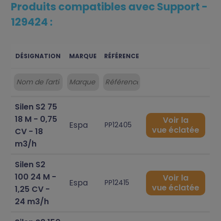
Produits compatibles avec Support -
129424 :
DÉSIGNATION
MARQUE
RÉFÉRENCE
Silen S2 75
18 M - 0,75
Voir la
Espa
PP12405
vue éclatée
CV - 18
m3/h
Silen S2
100 24 M -
Voir la
Espa
PP12415
vue éclatée
1,25 CV -
24 m3/h