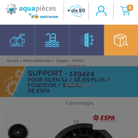
0
+ de 50
ans
d'expérience
Accueil
Pièces détachées
Support - 129424
dans le
SUPPORT - 129424
POUR SILEN S2 / SILEN PLUS /
pompage,
POSEIDON / SILEN2
DE ESPA
l'arrosage,
la