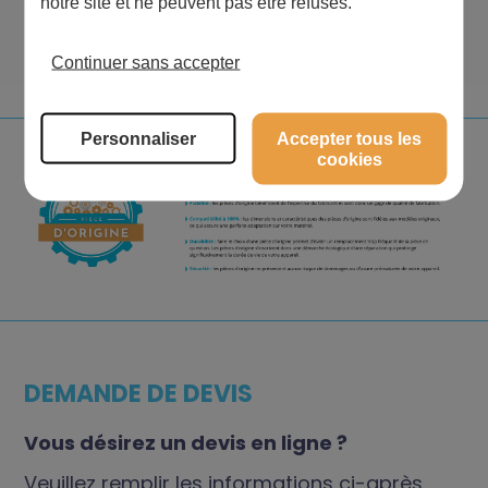
notre site et ne peuvent pas être refusés.
1
2
3
4
5
6
Continuer sans accepter
Personnaliser
Accepter tous les
cookies
DEMANDE DE DEVIS
Vous désirez un devis en ligne ?
Veuillez remplir les informations ci-après.