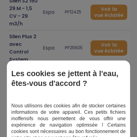
Silen S2 150
29 M - 1,5
Voir la
Espa
PP12425
vue éclatée
CV - 29
m3/h
Silen Plus 2
avec
Voir la
Espa
PP25605
vue éclatée
Control
System
Silen Plus 3
Les cookies se jettent à l'eau,
avec
Voir la
êtes-vous d'accord ?
Espa
PP25705
vue éclatée
Control
System
Nous utilisons des cookies afin de stocker certaines
Silen S2
informations de votre appareil. Ces petits fichiers
300 36 T -
Voir la
inoffensifs nous permettent de vous offrir une
Espa
PP12450
vue éclatée
3 CV - 36
expérience de navigation optimisée ! Certains
m3/h
cookies sont nécessaires au bon fonctionnement de