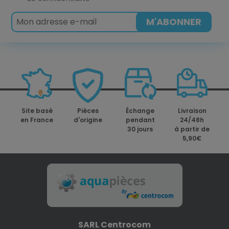
Site basé
Pièces
Échange
Livraison
en France
d'origine
pendant
24/48h
30 jours
à partir de
5,90€
SARL Centrocom