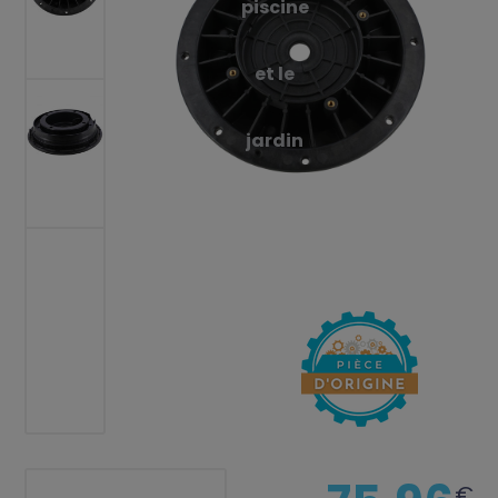
piscine
et le
jardin
€