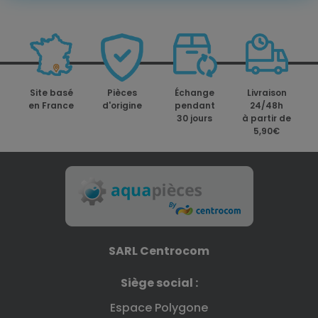
Site basé
Pièces
Échange
Livraison
en France
d'origine
pendant
24/48h
30 jours
à partir de
5,90€
SARL Centrocom
Siège social :
Espace Polygone