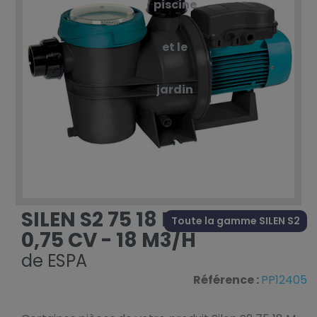
piscine
et le
jardin
SILEN S2 75 18 M -
Toute la gamme SILEN S2
0,75 CV - 18 M3/H
de
ESPA
Référence :
PP12405