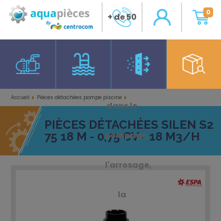
0
+ de 50
ans
d'expérience
Accueil
Pièces détachées pompe piscine
dans le
Pièces détachées Silen S2 75 18 M - 0,75 CV - 18 m3/h
PIÈCES DÉTACHÉES SILEN S2
75 18 M - 0,75 CV - 18 M3/H
pompage,
l'arrosage,
la