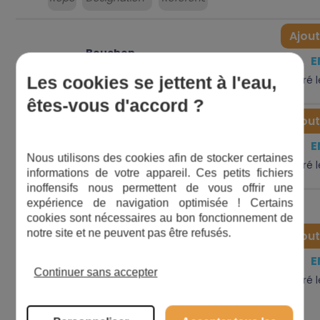
Ajout
Bouchon
3,00
E
€
29
10338
vidange
Les cookies se jettent à l'eau,
Livré 
êtes-vous d'accord ?
Ajout
Anneau
1,92
E
€
4
142699
élastique
Nous utilisons des cookies afin de stocker certaines
Livré 
informations de votre appareil. Ces petits fichiers
inoffensifs nous permettent de vous offrir une
Garniture
expérience de navigation optimisée ! Certains
mécanique
cookies sont nécessaires au bon fonctionnement de
Pompes
notre site et ne peuvent pas être refusés.
Ajout
d'avant
60,00
E
€
19
204745
2007
Continuer sans accepter
Livré 
changer
support