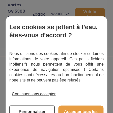
Vortex
OV 5300
Voir la
Zodiac
WR000162
vue éclatée
SW avec
chariot
Les cookies se jettent à l'eau,
êtes-vous d'accord ?
1
2
3
4
5
6
7
Nous utilisons des cookies afin de stocker certaines
informations de votre appareil. Ces petits fichiers
inoffensifs nous permettent de vous offrir une
expérience de navigation optimisée ! Certains
cookies sont nécessaires au bon fonctionnement de
notre site et ne peuvent pas être refusés.
Continuer sans accepter
Personnaliser
Accepter tous les