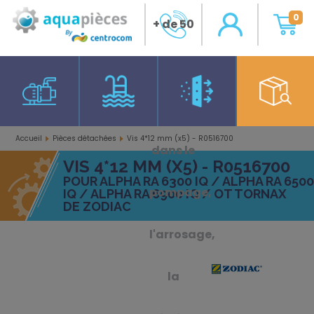
0
+ de 50
ans
d'expérience
Accueil
Pièces détachées
Vis 4*12 mm (x5) - R0516700
dans le
VIS 4*12 MM (X5) - R0516700
POUR ALPHA RA 6300 IQ / ALPHA RA 6500
pompage,
IQ / ALPHA RA 6900 IQ / OT TORNAX
DE ZODIAC
l'arrosage,
la