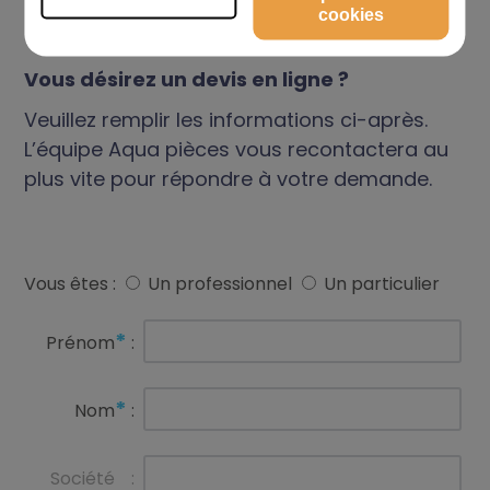
cookies
DEMANDE DE DEVIS
Vous désirez un devis en ligne ?
Veuillez remplir les informations ci-après.
L’équipe Aqua pièces vous recontactera au
plus vite pour répondre à votre demande.
Vous êtes :
Un professionnel
Un particulier
*
Prénom
:
*
Nom
:
Société
: