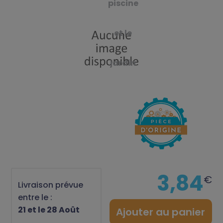
piscine
et le
jardin
3,84
€
Livraison prévue
entre le :
21 et le 28 Août
Ajouter au panier