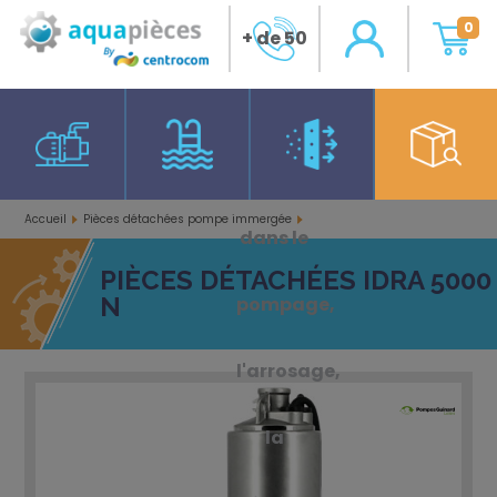
0
+ de 50
ans
d'expérience
Accueil
Pièces détachées pompe immergée
dans le
Pièces détachées Idra 5000 N
PIÈCES DÉTACHÉES IDRA 5000
N
pompage,
l'arrosage,
la