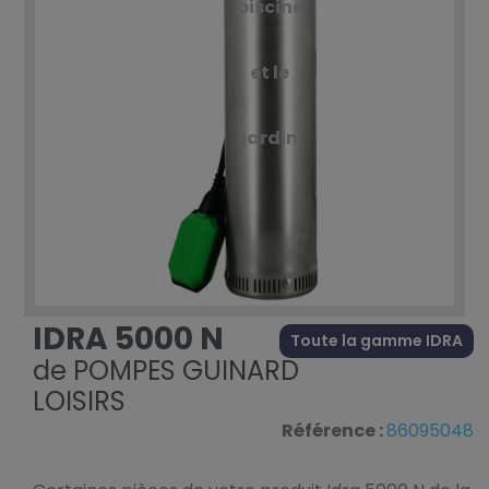
piscine
et le
jardin
IDRA 5000 N
Toute la gamme IDRA
de
POMPES GUINARD
LOISIRS
Référence :
86095048