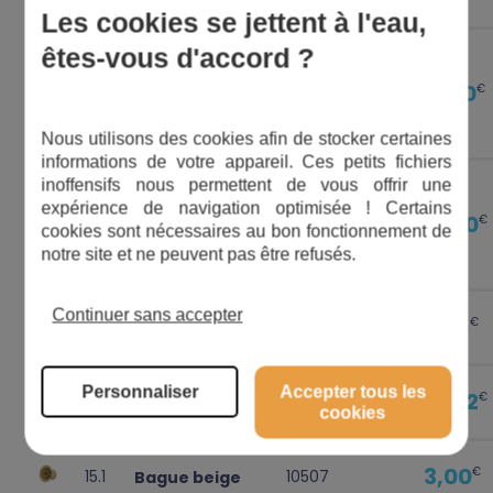
Les cookies se jettent à l'eau,
êtes-vous d'accord ?
Condensateur
18,30
€
46
21000001PM
6 µF (petit
modèle)
Nous utilisons des cookies afin de stocker certaines
informations de votre appareil. Ces petits fichiers
inoffensifs nous permettent de vous offrir une
expérience de navigation optimisée ! Certains
Garniture
28,80
€
7
8000072594
cookies sont nécessaires au bon fonctionnement de
mécanique
notre site et ne peuvent pas être refusés.
Continuer sans accepter
1,56
€
37
10080
Bouchon
Personnaliser
Accepter tous les
34,02
€
40
132530
Bague
cookies
3,00
€
15.1
10507
Bague beige