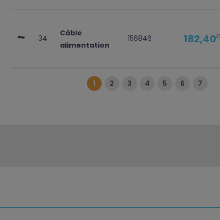
Câble
182,40
€
34
156846
alimentation
1
2
3
4
5
6
7