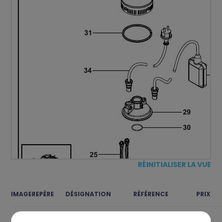
RÉINITIALISER LA VUE
IMAGE
REPÈRE
DÉSIGNATION
RÉFÉRENCE
PRIX