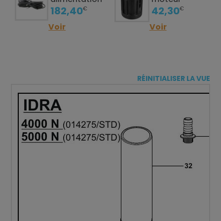
182,40
42,30
€
€
Voir
Voir
RÉINITIALISER LA VUE