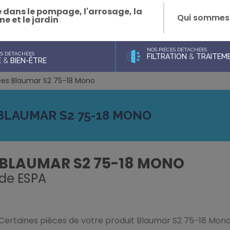
e dans le pompage, l'arrosage, la
Qui sommes
ne et le jardin
NOS PIÈCES DÉTACHÉES
ES DÉTACHÉES
FILTRATION
&
TRAITEME
E
&
BIEN-ÊTRE
ées Blaumar S2 75-18 Mono
BLAUMAR S2 75-18 MONO
BLAUMAR S2 75-18 MONO
de
ESPA
Certaines pièces de votre produit Blaumar S2 75-18 Mono