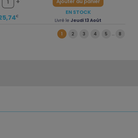
-
+
Ajouter au panier
EN STOCK
25,74
€
Livré le
Jeudi 13 Août
…
1
2
3
4
5
8