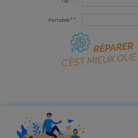
**
Tél.
:
**
Portable
: