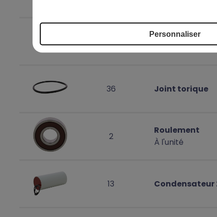
garniture
Personnaliser
21
Joint
36
Joint torique
Roulement
2
À l'unité
13
Condensateur 