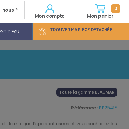
0
-nous ?
Mon compte
Mon panier
TROUVER
MA PIÈCE DÉTACHÉE
NT D'EAU
Toute la gamme BLAUMAR
Référence :
PP25415
 de la marque Espa sont usées et vous souhaitez les