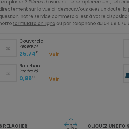
remplacer ? Pièces d’usure ou de remplacement, retrouv
directement sur la vue ci-dessous.Vous avez un doute, la 
question, notre service commercial est à votre dispositio
notre
formulaire en ligne
ou par téléphone au 04 68 575 
Couvercle
Repère 24
25,74
€
Voir
Bouchon
Repère 28
0,96
€
Voir
S RELACHER
CLIQUEZ
UNE FOI