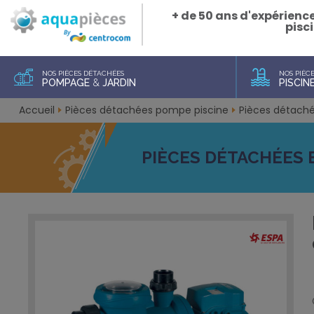
+ de 50 ans d'expérienc
pisci
NOS PIÈCES DÉTACHÉES
NOS PIÈC
POMPAGE
&
JARDIN
PISCIN
Accueil
Pièces détachées pompe piscine
Pièces détach
PIÈCES DÉTACHÉES 