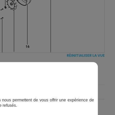
RÉINITIALISER LA VUE
PRIX
ifs nous permettent de vous offrir une expérience de
-
+
Ajouter au panier
e refusés.
EN STOCK