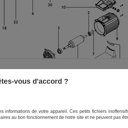
 êtes-vous d'accord ?
IGNATION
RÉFÉRENCE
s informations de votre appareil. Ces petits fichiers inoffens
PIÈCE D'ORIGINE
anique
aires au bon fonctionnement de notre site et ne peuvent pas êtr
 2007 changer support
204745