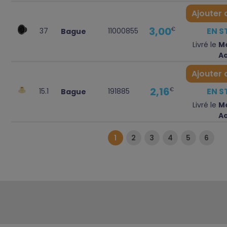
Ajouter 
3,00
EN 
€
37
11000855
Bague
Livré le
Me
A
Ajouter 
2,16
EN 
€
15.1
191885
Bague
Livré le
Me
A
1
2
3
4
5
6