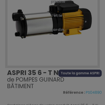
piscine
et le
jardin
ASPRI 35 6 - T N
Toute la gamme ASPRI
de
POMPES GUINARD
BÂTIMENT
Référence :
PS04890