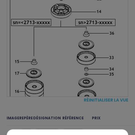
RÉINITIALISER LA VUE
IMAGE
REPÈRE
DÉSIGNATION
RÉFÉRENCE
PRIX