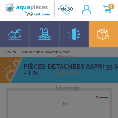
0
+ de 50
ans
d'expérience
Accueil
Pièces détachées pompe de surface
dans le
Pièces détachées Aspri 35 6 - T N
PIÈCES DÉTACHÉES ASPRI 35 6
- T N
pompage,
l'arrosage,
la