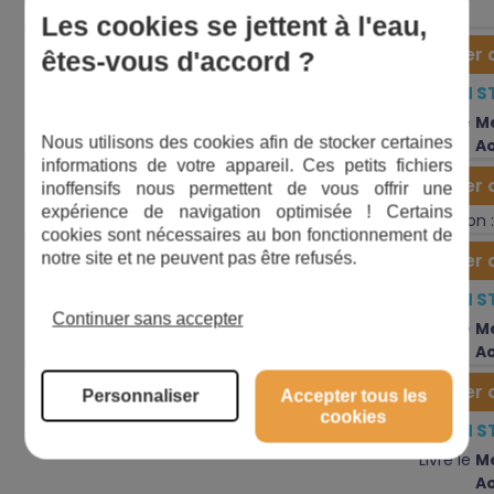
Les cookies se jettent à l'eau,
Ajouter 
êtes-vous d'accord ?
Bouchon
3,00
EN 
€
20
10338
vidange
Livré le
Me
Nous utilisons des cookies afin de stocker certaines
A
informations de votre appareil. Ces petits fichiers
Anneau
Ajouter 
inoffensifs nous permettent de vous offrir une
1,56
€
9
342
élastique
expérience de navigation optimisée ! Certains
Expédition 
cookies sont nécessaires au bon fonctionnement de
Ajouter 
notre site et ne peuvent pas être refusés.
3,00
EN 
€
15
11000855
Bague
Continuer sans accepter
Livré le
Me
A
Ajouter 
Personnaliser
Accepter tous les
cookies
3,00
EN 
€
36
11000855
Bague
Livré le
Me
A