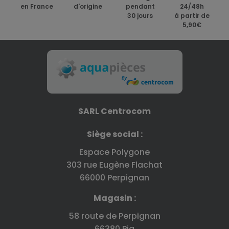
en France
d'origine
pendant
24/48h
30 jours
à partir de
5,90€
SARL Centrocom
Siège social :
Espace Polygone
303 rue Eugène Flachat
66000 Perpignan
Magasin :
58 route de Perpignan
66380 Pia