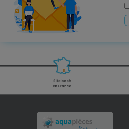
Site basé
en France