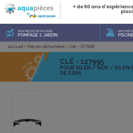
+ de 50 ans d'expérienc
pisci
NOS PIÈCES DÉTACHÉES
NOS PIÈC
POMPAGE
&
JARDIN
PISCIN
Accueil
Pièces détachées
Clé - 127995
CLÉ - 127995
POUR SILEN / NOX / SILEN 
DE ESPA