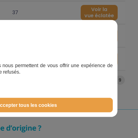
Voir la
37
vue éclatée
Voir la
41
Après 2007
vue éclatée
Voir la
41
Après 2007
vue éclatée
ifs nous permettent de vous offrir une expérience de
e refusés.
…
1
2
3
4
5
9
ccepter tous les cookies