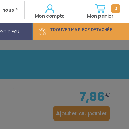
0
-nous ?
Mon compte
Mon panier
TROUVER
MA PIÈCE DÉTACHÉE
NT D'EAU
7,86
€
:
Ajouter au panier