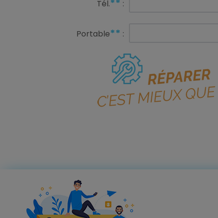
**
Tél.
:
**
Portable
: