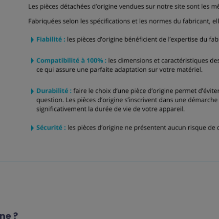
gne ?