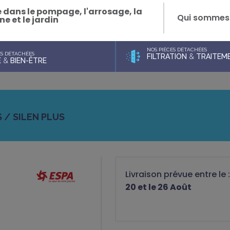
e dans le pompage, l'arrosage, la
Qui sommes
ne et le jardin
NOS PIÈCES DÉTACHÉES
ES DÉTACHÉES
FILTRATION
&
TRAITEME
E
&
BIEN-ÊTRE
S / SILEN PLUS
Livraison prévue entre le 
20 et le 26 Août