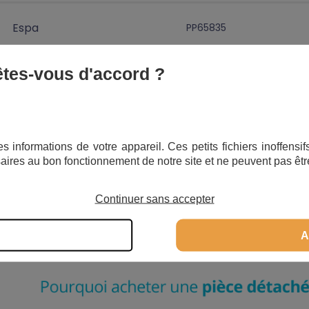
Espa
PP65835
 êtes-vous d'accord ?
Espa
PP07002
Espa
PP07100
s informations de votre appareil. Ces petits fichiers inoffens
aires au bon fonctionnement de notre site et ne peuvent pas êtr
Continuer sans accepter
A