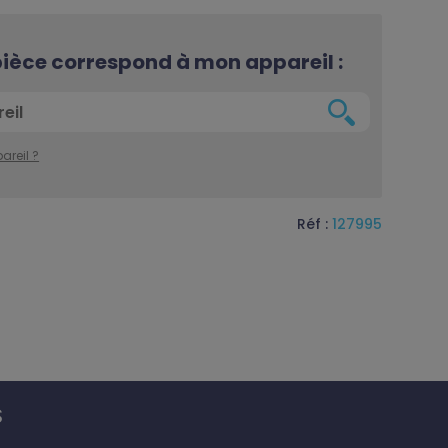
 pièce correspond à mon appareil :
areil ?
Réf :
127995
S