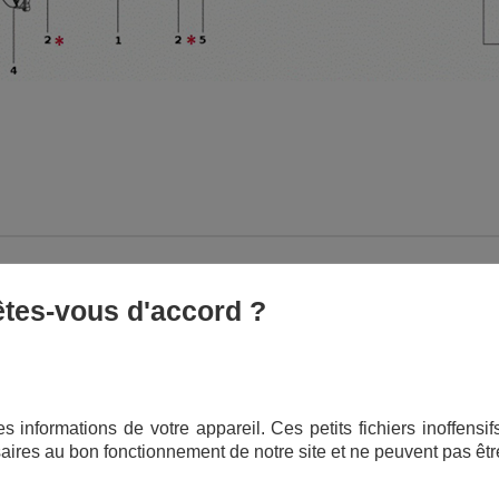
 êtes-vous d'accord ?
ATION
RÉFÉRENCE
s informations de votre appareil. Ces petits fichiers inoffens
aires au bon fonctionnement de notre site et ne peuvent pas êtr
PIÈCE D'ORIGINE
nge
10338