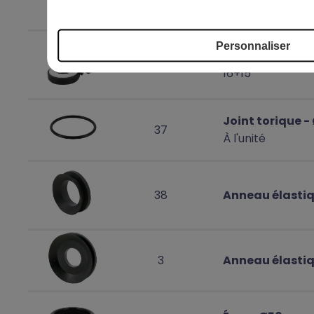
Personnaliser
Garniture méc
17
16+15
Joint torique -
37
À l'unité
38
Anneau élasti
3
Anneau élasti