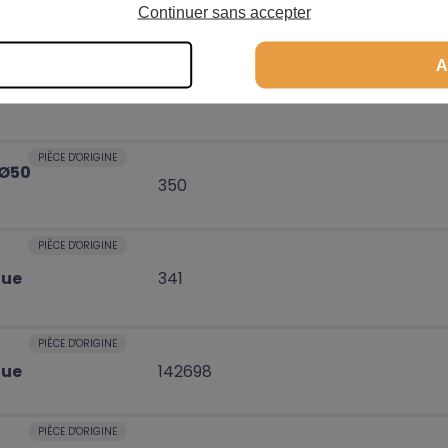
Continuer sans accepter
PIÈCE D'ORIGINE
A
anique
8000074580
PIÈCE D'ORIGINE
 Ø50
350
PIÈCE D'ORIGINE
que
341
PIÈCE D'ORIGINE
que
142698
PIÈCE D'ORIGINE