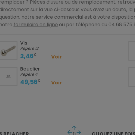
remplacer ? Pièces d’usure ou de remplacement, retrouv
directement sur la vue ci-dessous.Vous avez un doute, la 
question, notre service commercial est à votre dispositio
notre
formulaire en ligne
ou par téléphone au 04 68 575 
Vis
Repère 12
2,46
€
Voir
Bouclier
Repère 4
49,56
€
Voir
S RELACHER
CLIQUEZ
UNE FOI