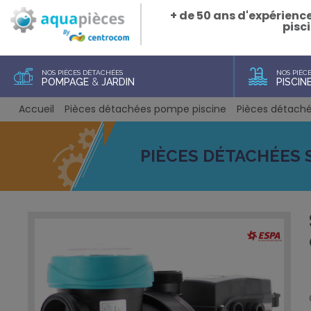
+ de 50 ans d'expérienc
pisci
NOS PIÈCES DÉTACHÉES
NOS PIÈC
POMPAGE
&
JARDIN
PISCIN
Accueil
Pièces détachées pompe piscine
Pièces détachée
PIÈCES DÉTACHÉES SI