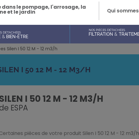
e dans le pompage, l'arrosage, la
Qui sommes
ne et le jardin
NOS PIÈCES DÉTACHÉES
ES DÉTACHÉES
FILTRATION
&
TRAITEME
E
&
BIEN-ÊTRE
s Silen I 50 12 M - 12 m3/h
LEN I 50 12 M - 12 M3/H
SILEN I 50 12 M - 12 M3/H
de
ESPA
Certaines pièces de votre produit Silen I 50 12 M - 12 m3/