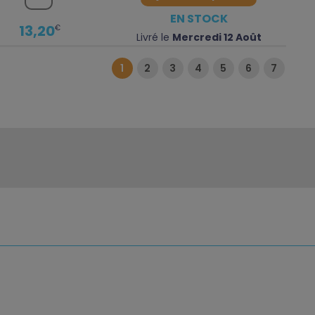
EN STOCK
13,20
€
Livré le
Mercredi 12 Août
1
2
3
4
5
6
7