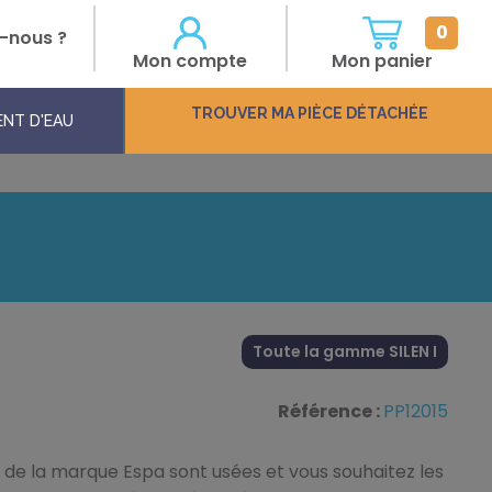
0
-nous ?
Mon compte
Mon panier
TROUVER
MA PIÈCE DÉTACHÉE
NT D'EAU
Toute la gamme SILEN I
Référence :
PP12015
h de la marque Espa sont usées et vous souhaitez les