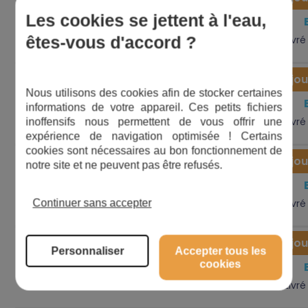
Bouchon
Les cookies se jettent à l'eau,
3,00
€
22
10338
vidange
êtes-vous d'accord ?
Livré
Ajou
Nous utilisons des cookies afin de stocker certaines
Anneau
3,00
€
12
349
informations de votre appareil. Ces petits fichiers
élastique
Livré
inoffensifs nous permettent de vous offrir une
expérience de navigation optimisée ! Certains
cookies sont nécessaires au bon fonctionnement de
Ajou
notre site et ne peuvent pas être refusés.
Anneau
3,00
€
3
349
élastique
Livré
Continuer sans accepter
Ajou
Anneau
Personnaliser
Accepter tous les
1,92
cookies
€
3
142699
élastique
mod 2008
Livré