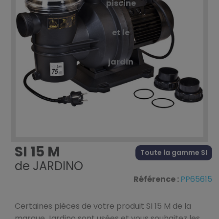
piscine
et le
jardin
SI 15 M
Toute la gamme SI
de
JARDINO
Référence :
PP65615
Certaines pièces de votre produit SI 15 M de la
marque Jardino sont usées et vous souhaitez les