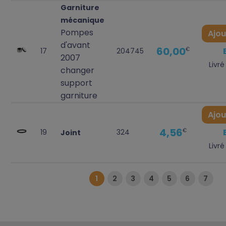
Garniture
mécanique
Pompes
Ajou
d'avant
60,00
€
17
204745
2007
Livré
changer
support
garniture
Ajou
4,56
€
19
324
Joint
Livré
1
2
3
4
5
6
7